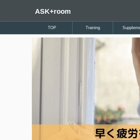
ASK+room
TOP
Training
Suppleme