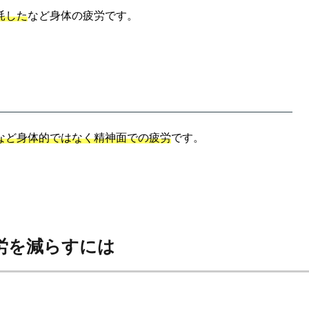
耗した
など身体の疲労です。
など身体的ではなく精神面での疲労
です。
労を減らすには