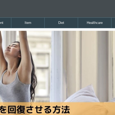
nt
Item
Diet
Healthcare